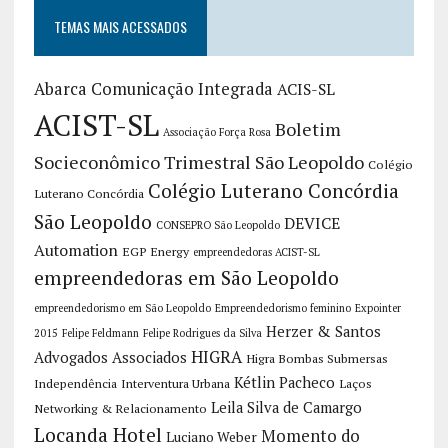
TEMAS MAIS ACESSADOS
Abarca Comunicação Integrada
ACIS-SL
ACIST-SL
Boletim
Associação Força Rosa
Socieconômico Trimestral São Leopoldo
Colégio
Colégio Luterano Concórdia
Luterano Concórdia
São Leopoldo
DEVICE
CONSEPRO São Leopoldo
Automation
EGP Energy
empreendedoras ACIST-SL
empreendedoras em São Leopoldo
empreendedorismo em São Leopoldo
Empreendedorismo feminino
Expointer
Herzer & Santos
2015
Felipe Feldmann
Felipe Rodrigues da Silva
HIGRA
Advogados Associados
Higra Bombas Submersas
Kétlin Pacheco
Independência
Interventura Urbana
Laços
Leila Silva de Camargo
Networking & Relacionamento
Locanda Hotel
Momento do
Luciano Weber