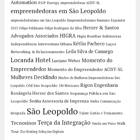
Automation
EGP Energy
empreendedoras ACIST-SL
empreendedoras em São Leopoldo
empreendedorismo em São Leopoldo
Empreendedorismo feminino
Expointer
Herzer & Santos
2015
Felipe Feldmann
Felipe Rodrigues da Silva
HIGRA
Advogados Associados
Higra Bombas Submersas
Kétlin Pacheco
Independência
Interventura Urbana
Laços
Leila Silva de Camargo
Networking & Relacionamento
Locanda Hotel
Momento do
Luciano Weber
Empreendedor
Momento do Empreendedor ACIST-SL
Mulheres Decidindo
Núcleo de Mulheres Empreendedoras São
Rigon Engenharia
Old São leopoldo
Leopoldo
Olé Mexicano
Rosângela Herzer dos Santos
Segurança Pública em São
Senha Assessoria de Imprensa
Leopoldo
Senha Comunicação
São Leopoldo
Integrada
Talent Gestão e Treinamento
Terça da Integração
Tecnosinos
Walk
Venda seu Peixe
Tour
Zio Hosting Soluções Digitais