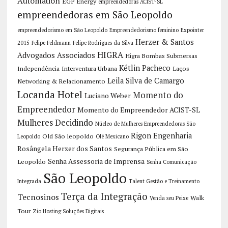
Automation
EGP Energy
empreendedoras ACIST-SL
empreendedoras em São Leopoldo
empreendedorismo em São Leopoldo
Empreendedorismo feminino
Expointer
Herzer & Santos
2015
Felipe Feldmann
Felipe Rodrigues da Silva
HIGRA
Advogados Associados
Higra Bombas Submersas
Kétlin Pacheco
Independência
Interventura Urbana
Laços
Leila Silva de Camargo
Networking & Relacionamento
Locanda Hotel
Momento do
Luciano Weber
Empreendedor
Momento do Empreendedor ACIST-SL
Mulheres Decidindo
Núcleo de Mulheres Empreendedoras São
Rigon Engenharia
Old São leopoldo
Leopoldo
Olé Mexicano
Rosângela Herzer dos Santos
Segurança Pública em São
Senha Assessoria de Imprensa
Leopoldo
Senha Comunicação
São Leopoldo
Integrada
Talent Gestão e Treinamento
Terça da Integração
Tecnosinos
Walk
Venda seu Peixe
Tour
Zio Hosting Soluções Digitais