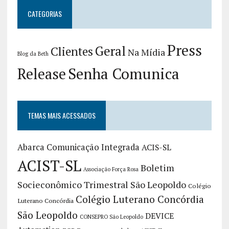
CATEGORIAS
Press
Geral
Clientes
Na Mídia
Blog da Beth
Release
Senha Comunica
TEMAS MAIS ACESSADOS
Abarca Comunicação Integrada
ACIS-SL
ACIST-SL
Boletim
Associação Força Rosa
Socieconômico Trimestral São Leopoldo
Colégio
Colégio Luterano Concórdia
Luterano Concórdia
São Leopoldo
DEVICE
CONSEPRO São Leopoldo