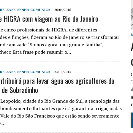
 RELEASE
,
SENHA COMUNICA
20/04/2016
e HIGRA com viagem ao Rio de Janeiro
e cinco profissionais da HIGRA, de diferentes
B
des e funções, fizeram ao Rio de Janeiro se transformou
nde amizade “Somos agora uma grande família”,
checo Esta frase pode resumir o…
 RELEASE
,
SENHA COMUNICA
23/11/2015
C
tribuirá para levar água aos agricultores da
“
 de Sobradinho
d
a
Leopoldo, cidade do Rio Grande do Sul, a tecnologia das
n
 bombeamento flutuantes que irá garantir a irrigação das
 Vale do Rio São Francisco que estão sendo severamente
as…