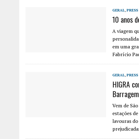
GERAL
,
PRESS
10 anos d
A viagem qu
personalida
em uma gra
Fabrício Pa
GERAL
,
PRESS
HIGRA con
Barragem
Vem de São 
estações de
lavouras do
prejudicad