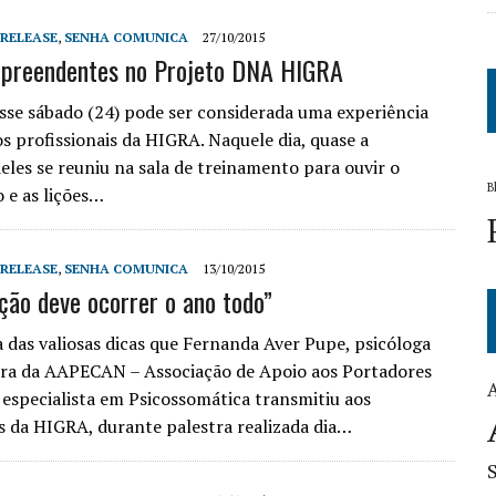
 RELEASE
,
SENHA COMUNICA
27/10/2015
rpreendentes no Projeto DNA HIGRA
se sábado (24) pode ser considerada uma experiência
os profissionais da HIGRA. Naquele dia, quase a
deles se reuniu na sala de treinamento para ouvir o
B
 e as lições…
 RELEASE
,
SENHA COMUNICA
13/10/2015
ção deve ocorrer o ano todo”
a das valiosas dicas que Fernanda Aver Pupe, psicóloga
ra da AAPECAN – Associação de Apoio aos Portadores
 especialista em Psicossomática transmitiu aos
s da HIGRA, durante palestra realizada dia…