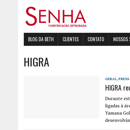
BLOG DA BETH
CLIENTES
CONTATO
NOSSOS 
HIGRA
GERAL
,
PRESS
HIGRA rec
Durante es
ligadas à á
Yamana Gold
desenvolvim