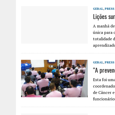
GERAL
,
PRESS
Lições su
A manhã des
única para 
totalidade 
aprendizado
GERAL
,
PRESS
“A preven
Esta foi um
coordenado
de Câncer e
funcionário