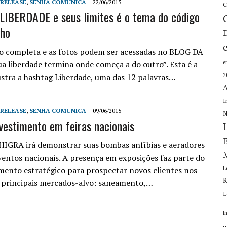
 RELEASE
,
SENHA COMUNICA
22/06/2015
C
LIBERDADE e seus limites é o tema do código
nho
o completa e as fotos podem ser acessadas no BLOG DA
a liberdade termina onde começa a do outro”. Esta é a
e
lustra a hashtag Liberdade, uma das 12 palavras…
2
A
I
 RELEASE
,
SENHA COMUNICA
09/06/2015
N
vestimento em feiras nacionais
HIGRA irá demonstrar suas bombas anfíbias e aeradores
ventos nacionais. A presença em exposições faz parte do
mento estratégico para prospectar novos clientes nos
L
R
 principais mercados-alvo: saneamento,…
L
I