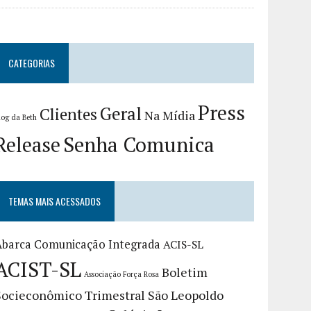
CATEGORIAS
Press
Geral
Clientes
Na Mídia
log da Beth
Release
Senha Comunica
TEMAS MAIS ACESSADOS
Abarca Comunicação Integrada
ACIS-SL
ACIST-SL
Boletim
Associação Força Rosa
Socieconômico Trimestral São Leopoldo