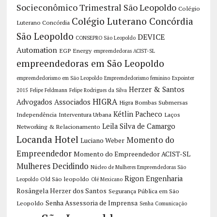
Socieconômico Trimestral São Leopoldo
Colégio
Colégio Luterano Concórdia
Luterano Concórdia
São Leopoldo
DEVICE
CONSEPRO São Leopoldo
Automation
EGP Energy
empreendedoras ACIST-SL
empreendedoras em São Leopoldo
empreendedorismo em São Leopoldo
Empreendedorismo feminino
Expointer
Herzer & Santos
2015
Felipe Feldmann
Felipe Rodrigues da Silva
HIGRA
Advogados Associados
Higra Bombas Submersas
Kétlin Pacheco
Independência
Interventura Urbana
Laços
Leila Silva de Camargo
Networking & Relacionamento
Locanda Hotel
Momento do
Luciano Weber
Empreendedor
Momento do Empreendedor ACIST-SL
Mulheres Decidindo
Núcleo de Mulheres Empreendedoras São
Rigon Engenharia
Old São leopoldo
Leopoldo
Olé Mexicano
Rosângela Herzer dos Santos
Segurança Pública em São
Senha Assessoria de Imprensa
Leopoldo
Senha Comunicação