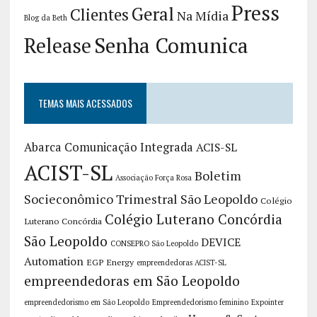
Press
Geral
Clientes
Na Mídia
Blog da Beth
Release
Senha Comunica
TEMAS MAIS ACESSADOS
Abarca Comunicação Integrada
ACIS-SL
ACIST-SL
Boletim
Associação Força Rosa
Socieconômico Trimestral São Leopoldo
Colégio
Colégio Luterano Concórdia
Luterano Concórdia
São Leopoldo
DEVICE
CONSEPRO São Leopoldo
Automation
EGP Energy
empreendedoras ACIST-SL
empreendedoras em São Leopoldo
empreendedorismo em São Leopoldo
Empreendedorismo feminino
Expointer