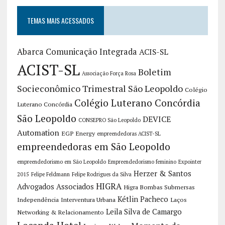
TEMAS MAIS ACESSADOS
Abarca Comunicação Integrada
ACIS-SL
ACIST-SL
Boletim
Associação Força Rosa
Socieconômico Trimestral São Leopoldo
Colégio
Colégio Luterano Concórdia
Luterano Concórdia
São Leopoldo
DEVICE
CONSEPRO São Leopoldo
Automation
EGP Energy
empreendedoras ACIST-SL
empreendedoras em São Leopoldo
empreendedorismo em São Leopoldo
Empreendedorismo feminino
Expointer
Herzer & Santos
2015
Felipe Feldmann
Felipe Rodrigues da Silva
HIGRA
Advogados Associados
Higra Bombas Submersas
Kétlin Pacheco
Independência
Interventura Urbana
Laços
Leila Silva de Camargo
Networking & Relacionamento