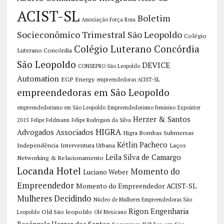
ACIST-SL
Boletim
Associação Força Rosa
Socieconômico Trimestral São Leopoldo
Colégio
Colégio Luterano Concórdia
Luterano Concórdia
São Leopoldo
DEVICE
CONSEPRO São Leopoldo
Automation
EGP Energy
empreendedoras ACIST-SL
empreendedoras em São Leopoldo
empreendedorismo em São Leopoldo
Empreendedorismo feminino
Expointer
Herzer & Santos
2015
Felipe Feldmann
Felipe Rodrigues da Silva
HIGRA
Advogados Associados
Higra Bombas Submersas
Kétlin Pacheco
Independência
Interventura Urbana
Laços
Leila Silva de Camargo
Networking & Relacionamento
Locanda Hotel
Momento do
Luciano Weber
Empreendedor
Momento do Empreendedor ACIST-SL
Mulheres Decidindo
Núcleo de Mulheres Empreendedoras São
Rigon Engenharia
Old São leopoldo
Leopoldo
Olé Mexicano