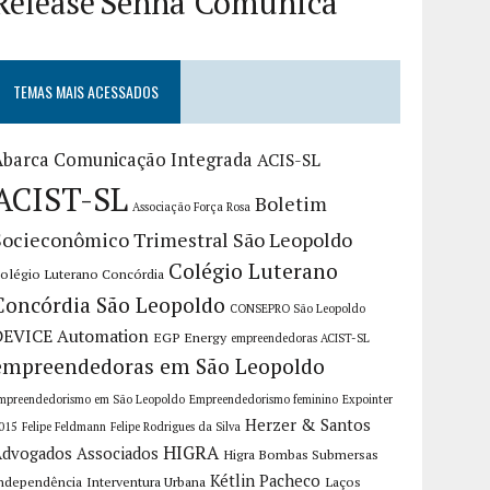
Release
Senha Comunica
TEMAS MAIS ACESSADOS
Abarca Comunicação Integrada
ACIS-SL
ACIST-SL
Boletim
Associação Força Rosa
Socieconômico Trimestral São Leopoldo
Colégio Luterano
olégio Luterano Concórdia
Concórdia São Leopoldo
CONSEPRO São Leopoldo
DEVICE Automation
EGP Energy
empreendedoras ACIST-SL
empreendedoras em São Leopoldo
mpreendedorismo em São Leopoldo
Empreendedorismo feminino
Expointer
Herzer & Santos
015
Felipe Feldmann
Felipe Rodrigues da Silva
HIGRA
dvogados Associados
Higra Bombas Submersas
Kétlin Pacheco
ndependência
Interventura Urbana
Laços