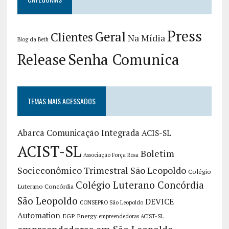
Press
Geral
Clientes
Na Mídia
Blog da Beth
Release
Senha Comunica
TEMAS MAIS ACESSADOS
Abarca Comunicação Integrada
ACIS-SL
ACIST-SL
Boletim
Associação Força Rosa
Socieconômico Trimestral São Leopoldo
Colégio
Colégio Luterano Concórdia
Luterano Concórdia
São Leopoldo
DEVICE
CONSEPRO São Leopoldo
Automation
EGP Energy
empreendedoras ACIST-SL