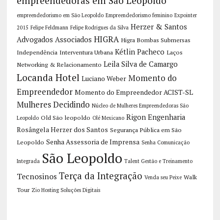
empreendedoras em São Leopoldo
empreendedorismo em São Leopoldo
Empreendedorismo feminino
Expointer
Herzer & Santos
2015
Felipe Feldmann
Felipe Rodrigues da Silva
HIGRA
Advogados Associados
Higra Bombas Submersas
Kétlin Pacheco
Independência
Interventura Urbana
Laços
Leila Silva de Camargo
Networking & Relacionamento
Locanda Hotel
Momento do
Luciano Weber
Empreendedor
Momento do Empreendedor ACIST-SL
Mulheres Decidindo
Núcleo de Mulheres Empreendedoras São
Rigon Engenharia
Old São leopoldo
Leopoldo
Olé Mexicano
Rosângela Herzer dos Santos
Segurança Pública em São
Senha Assessoria de Imprensa
Leopoldo
Senha Comunicação
São Leopoldo
Integrada
Talent Gestão e Treinamento
Terça da Integração
Tecnosinos
Walk
Venda seu Peixe
Tour
Zio Hosting Soluções Digitais