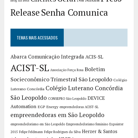
Blog da Beth
Release
Senha Comunica
TEMAS MAIS ACESSADOS
Abarca Comunicação Integrada
ACIS-SL
ACIST-SL
Boletim
Associação Força Rosa
Socieconômico Trimestral São Leopoldo
Colégio
Colégio Luterano Concórdia
Luterano Concórdia
São Leopoldo
DEVICE
CONSEPRO São Leopoldo
Automation
EGP Energy
empreendedoras ACIST-SL
empreendedoras em São Leopoldo
empreendedorismo em São Leopoldo
Empreendedorismo feminino
Expointer
Herzer & Santos
2015
Felipe Feldmann
Felipe Rodrigues da Silva