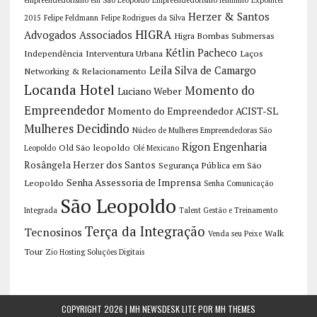
empreendedorismo em São Leopoldo
Empreendedorismo feminino
Expointer
Herzer & Santos
2015
Felipe Feldmann
Felipe Rodrigues da Silva
HIGRA
Advogados Associados
Higra Bombas Submersas
Kétlin Pacheco
Independência
Interventura Urbana
Laços
Leila Silva de Camargo
Networking & Relacionamento
Locanda Hotel
Momento do
Luciano Weber
Empreendedor
Momento do Empreendedor ACIST-SL
Mulheres Decidindo
Núcleo de Mulheres Empreendedoras São
Rigon Engenharia
Old São leopoldo
Leopoldo
Olé Mexicano
Rosângela Herzer dos Santos
Segurança Pública em São
Senha Assessoria de Imprensa
Leopoldo
Senha Comunicação
São Leopoldo
Integrada
Talent Gestão e Treinamento
Terça da Integração
Tecnosinos
Walk
Venda seu Peixe
Tour
Zio Hosting Soluções Digitais
COPYRIGHT 2026 | MH NEWSDESK LITE POR
MH THEMES