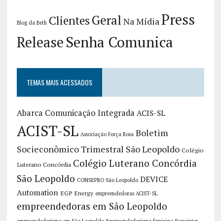
Press
Geral
Clientes
Na Mídia
Blog da Beth
Release
Senha Comunica
TEMAS MAIS ACESSADOS
Abarca Comunicação Integrada
ACIS-SL
ACIST-SL
Boletim
Associação Força Rosa
Socieconômico Trimestral São Leopoldo
Colégio
Colégio Luterano Concórdia
Luterano Concórdia
São Leopoldo
DEVICE
CONSEPRO São Leopoldo
Automation
EGP Energy
empreendedoras ACIST-SL
empreendedoras em São Leopoldo