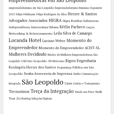
empreendedoras em São Leopoldo
empreendedorismo em São Leopoldo
Empreendedorismo feminino
Expointer
Herzer & Santos
2015
Felipe Feldmann
Felipe Rodrigues da Silva
HIGRA
Advogados Associados
Higra Bombas Submersas
Kétlin Pacheco
Independência
Interventura Urbana
Laços
Leila Silva de Camargo
Networking & Relacionamento
Locanda Hotel
Momento do
Luciano Weber
Empreendedor
Momento do Empreendedor ACIST-SL
Mulheres Decidindo
Núcleo de Mulheres Empreendedoras São
Rigon Engenharia
Old São leopoldo
Leopoldo
Olé Mexicano
Rosângela Herzer dos Santos
Segurança Pública em São
Senha Assessoria de Imprensa
Leopoldo
Senha Comunicação
São Leopoldo
Integrada
Talent Gestão e Treinamento
Terça da Integração
Tecnosinos
Walk
Venda seu Peixe
Tour
Zio Hosting Soluções Digitais