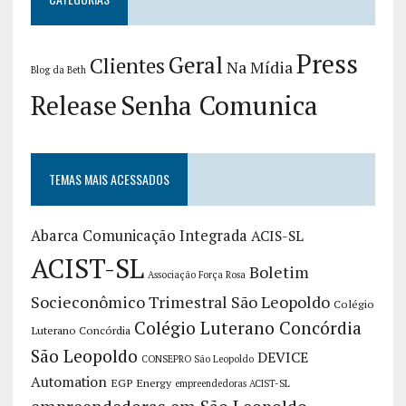
Press
Geral
Clientes
Na Mídia
Blog da Beth
Release
Senha Comunica
TEMAS MAIS ACESSADOS
Abarca Comunicação Integrada
ACIS-SL
ACIST-SL
Boletim
Associação Força Rosa
Socieconômico Trimestral São Leopoldo
Colégio
Colégio Luterano Concórdia
Luterano Concórdia
São Leopoldo
DEVICE
CONSEPRO São Leopoldo
Automation
EGP Energy
empreendedoras ACIST-SL