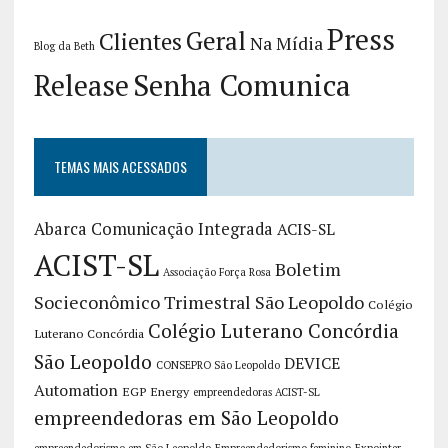
Press
Geral
Clientes
Na Mídia
Blog da Beth
Release
Senha Comunica
TEMAS MAIS ACESSADOS
Abarca Comunicação Integrada
ACIS-SL
ACIST-SL
Boletim
Associação Força Rosa
Socieconômico Trimestral São Leopoldo
Colégio
Colégio Luterano Concórdia
Luterano Concórdia
São Leopoldo
DEVICE
CONSEPRO São Leopoldo
Automation
EGP Energy
empreendedoras ACIST-SL
empreendedoras em São Leopoldo