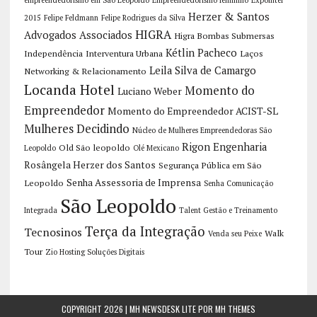
empreendedorismo em São Leopoldo
Empreendedorismo feminino
Expointer
Herzer & Santos
2015
Felipe Feldmann
Felipe Rodrigues da Silva
HIGRA
Advogados Associados
Higra Bombas Submersas
Kétlin Pacheco
Independência
Interventura Urbana
Laços
Leila Silva de Camargo
Networking & Relacionamento
Locanda Hotel
Momento do
Luciano Weber
Empreendedor
Momento do Empreendedor ACIST-SL
Mulheres Decidindo
Núcleo de Mulheres Empreendedoras São
Rigon Engenharia
Old São leopoldo
Leopoldo
Olé Mexicano
Rosângela Herzer dos Santos
Segurança Pública em São
Senha Assessoria de Imprensa
Leopoldo
Senha Comunicação
São Leopoldo
Integrada
Talent Gestão e Treinamento
Terça da Integração
Tecnosinos
Walk
Venda seu Peixe
Tour
Zio Hosting Soluções Digitais
COPYRIGHT 2026 | MH NEWSDESK LITE POR
MH THEMES