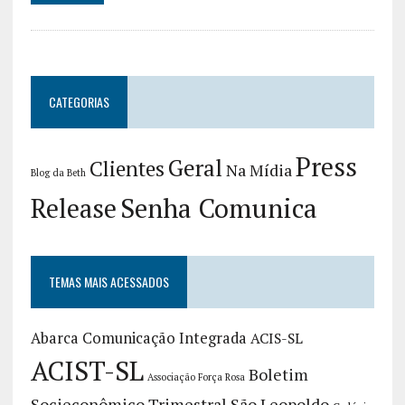
CATEGORIAS
Press
Geral
Clientes
Na Mídia
Blog da Beth
Release
Senha Comunica
TEMAS MAIS ACESSADOS
Abarca Comunicação Integrada
ACIS-SL
ACIST-SL
Boletim
Associação Força Rosa
Socieconômico Trimestral São Leopoldo