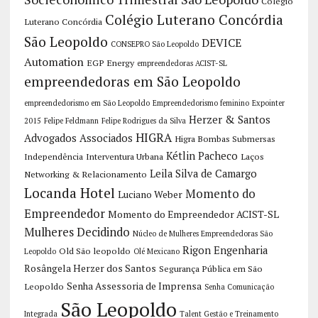
Colégio
Colégio Luterano Concórdia
Luterano Concórdia
São Leopoldo
DEVICE
CONSEPRO São Leopoldo
Automation
EGP Energy
empreendedoras ACIST-SL
empreendedoras em São Leopoldo
empreendedorismo em São Leopoldo
Empreendedorismo feminino
Expointer
Herzer & Santos
2015
Felipe Feldmann
Felipe Rodrigues da Silva
HIGRA
Advogados Associados
Higra Bombas Submersas
Kétlin Pacheco
Independência
Interventura Urbana
Laços
Leila Silva de Camargo
Networking & Relacionamento
Locanda Hotel
Momento do
Luciano Weber
Empreendedor
Momento do Empreendedor ACIST-SL
Mulheres Decidindo
Núcleo de Mulheres Empreendedoras São
Rigon Engenharia
Old São leopoldo
Leopoldo
Olé Mexicano
Rosângela Herzer dos Santos
Segurança Pública em São
Senha Assessoria de Imprensa
Leopoldo
Senha Comunicação
São Leopoldo
Integrada
Talent Gestão e Treinamento