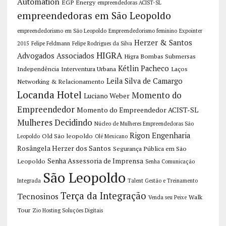
Automation
EGP Energy
empreendedoras ACIST-SL
empreendedoras em São Leopoldo
empreendedorismo em São Leopoldo
Empreendedorismo feminino
Expointer
Herzer & Santos
2015
Felipe Feldmann
Felipe Rodrigues da Silva
HIGRA
Advogados Associados
Higra Bombas Submersas
Kétlin Pacheco
Independência
Interventura Urbana
Laços
Leila Silva de Camargo
Networking & Relacionamento
Locanda Hotel
Momento do
Luciano Weber
Empreendedor
Momento do Empreendedor ACIST-SL
Mulheres Decidindo
Núcleo de Mulheres Empreendedoras São
Rigon Engenharia
Old São leopoldo
Leopoldo
Olé Mexicano
Rosângela Herzer dos Santos
Segurança Pública em São
Senha Assessoria de Imprensa
Leopoldo
Senha Comunicação
São Leopoldo
Integrada
Talent Gestão e Treinamento
Terça da Integração
Tecnosinos
Walk
Venda seu Peixe
Tour
Zio Hosting Soluções Digitais