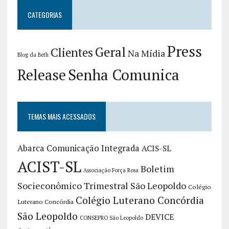
CATEGORIAS
Press
Geral
Clientes
Na Mídia
Blog da Beth
Release
Senha Comunica
TEMAS MAIS ACESSADOS
Abarca Comunicação Integrada
ACIS-SL
ACIST-SL
Boletim
Associação Força Rosa
Socieconômico Trimestral São Leopoldo
Colégio
Colégio Luterano Concórdia
Luterano Concórdia
São Leopoldo
DEVICE
CONSEPRO São Leopoldo