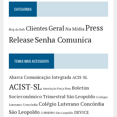
CATEGORIAS
Press
Geral
Clientes
Na Mídia
Blog da Beth
Release
Senha Comunica
TEMAS MAIS ACESSADOS
Abarca Comunicação Integrada
ACIS-SL
ACIST-SL
Boletim
Associação Força Rosa
Socieconômico Trimestral São Leopoldo
Colégio
Colégio Luterano Concórdia
Luterano Concórdia
São Leopoldo
DEVICE
CONSEPRO São Leopoldo