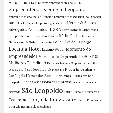
Automation
EGP Energy
empreendedoras ACIST-SL
empreendedoras em São Leopoldo
empreendedorismo em São Leopoldo
Empreendedorismo feminino
Expointer
Herzer & Santos
2015
Felipe Feldmann
Felipe Rodrigues da Silva
HIGRA
Advogados Associados
Higra Bombas Submersas
Kétlin Pacheco
Independência
Interventura Urbana
Laços
Leila Silva de Camargo
Networking & Relacionamento
Locanda Hotel
Momento do
Luciano Weber
Empreendedor
Momento do Empreendedor ACIST-SL
Mulheres Decidindo
Núcleo de Mulheres Empreendedoras São
Rigon Engenharia
Old São leopoldo
Leopoldo
Olé Mexicano
Rosângela Herzer dos Santos
Segurança Pública em São
Senha Assessoria de Imprensa
Leopoldo
Senha Comunicação
São Leopoldo
Integrada
Talent Gestão e Treinamento
Terça da Integração
Tecnosinos
Walk
Venda seu Peixe
Tour
Zio Hosting Soluções Digitais