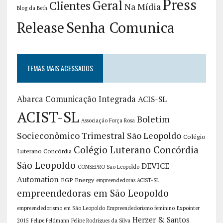
Press
Geral
Clientes
Na Mídia
Blog da Beth
Release
Senha Comunica
TEMAS MAIS ACESSADOS
Abarca Comunicação Integrada
ACIS-SL
ACIST-SL
Boletim
Associação Força Rosa
Socieconômico Trimestral São Leopoldo
Colégio
Colégio Luterano Concórdia
Luterano Concórdia
São Leopoldo
DEVICE
CONSEPRO São Leopoldo
Automation
EGP Energy
empreendedoras ACIST-SL
empreendedoras em São Leopoldo
empreendedorismo em São Leopoldo
Empreendedorismo feminino
Expointer
Herzer & Santos
2015
Felipe Feldmann
Felipe Rodrigues da Silva