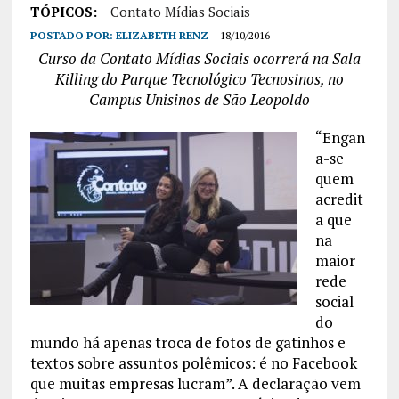
TÓPICOS:
Contato Mídias Sociais
POSTADO POR:
ELIZABETH RENZ
18/10/2016
Curso da Contato Mídias Sociais ocorrerá na Sala
Killing do Parque Tecnológico Tecnosinos, no
Campus Unisinos de São Leopoldo
“Engan
a-se
quem
acredit
a que
na
maior
rede
social
do
mundo há apenas troca de fotos de gatinhos e
textos sobre assuntos polêmicos: é no Facebook
que muitas empresas lucram”. A declaração vem