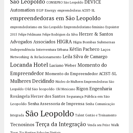
São Leopoldo
DEVICE
CONSEPRO São Leopoldo
Automation
EGP Energy
empreendedoras ACIST-SL
empreendedoras em São Leopoldo
empreendedorismo em São Leopoldo
Empreendedorismo feminino
Expointer
Herzer & Santos
2015
Felipe Feldmann
Felipe Rodrigues da Silva
HIGRA
Advogados Associados
Higra Bombas Submersas
Kétlin Pacheco
Independência
Interventura Urbana
Laços
Leila Silva de Camargo
Networking & Relacionamento
Locanda Hotel
Momento do
Luciano Weber
Empreendedor
Momento do Empreendedor ACIST-SL
Mulheres Decidindo
Núcleo de Mulheres Empreendedoras São
Rigon Engenharia
Old São leopoldo
Leopoldo
Olé Mexicano
Rosângela Herzer dos Santos
Segurança Pública em São
Senha Assessoria de Imprensa
Leopoldo
Senha Comunicação
São Leopoldo
Integrada
Talent Gestão e Treinamento
Terça da Integração
Tecnosinos
Walk
Venda seu Peixe
Tour
Zio Hosting Soluções Digitais