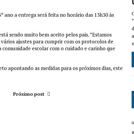
C
º ano a entrega será feita no horário das 13h30 às
“
d
está sendo muito bem aceito pelos pais. ”Estamos
a
 vários ajustes para cumprir com os protocolos de
n
sa comunidade escolar com o cuidado e carinho que
reto apontando as medidas para os próximos dias, este
Próximo post
B