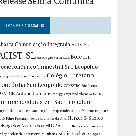
Release
Senha Comunica
TEMAS MAIS ACESSADOS
Abarca Comunicação Integrada
ACIS-SL
ACIST-SL
Boletim
Associação Força Rosa
Socieconômico Trimestral São Leopoldo
Colégio Luterano
olégio Luterano Concórdia
Concórdia São Leopoldo
CONSEPRO São Leopoldo
DEVICE Automation
EGP Energy
empreendedoras ACIST-SL
empreendedoras em São Leopoldo
mpreendedorismo em São Leopoldo
Empreendedorismo feminino
Expointer
Herzer & Santos
015
Felipe Feldmann
Felipe Rodrigues da Silva
HIGRA
dvogados Associados
Higra Bombas Submersas
Kétlin Pacheco
ndependência
Interventura Urbana
Laços