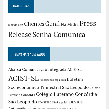
CATEGORIAS
Press
Geral
Clientes
Na Mídia
Blog da Beth
Release
Senha Comunica
TEMAS MAIS ACESSADOS
Abarca Comunicação Integrada
ACIS-SL
ACIST-SL
Boletim
Associação Força Rosa
Socieconômico Trimestral São Leopoldo
Colégio
Colégio Luterano Concórdia
Luterano Concórdia
São Leopoldo
DEVICE
CONSEPRO São Leopoldo
Automation
EGP Energy
empreendedoras ACIST-SL