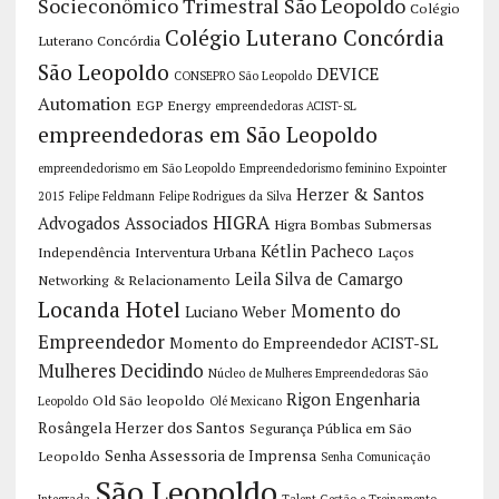
Socieconômico Trimestral São Leopoldo
Colégio
Colégio Luterano Concórdia
Luterano Concórdia
São Leopoldo
DEVICE
CONSEPRO São Leopoldo
Automation
EGP Energy
empreendedoras ACIST-SL
empreendedoras em São Leopoldo
empreendedorismo em São Leopoldo
Empreendedorismo feminino
Expointer
Herzer & Santos
2015
Felipe Feldmann
Felipe Rodrigues da Silva
HIGRA
Advogados Associados
Higra Bombas Submersas
Kétlin Pacheco
Independência
Interventura Urbana
Laços
Leila Silva de Camargo
Networking & Relacionamento
Locanda Hotel
Momento do
Luciano Weber
Empreendedor
Momento do Empreendedor ACIST-SL
Mulheres Decidindo
Núcleo de Mulheres Empreendedoras São
Rigon Engenharia
Old São leopoldo
Leopoldo
Olé Mexicano
Rosângela Herzer dos Santos
Segurança Pública em São
Senha Assessoria de Imprensa
Leopoldo
Senha Comunicação
São Leopoldo
Integrada
Talent Gestão e Treinamento