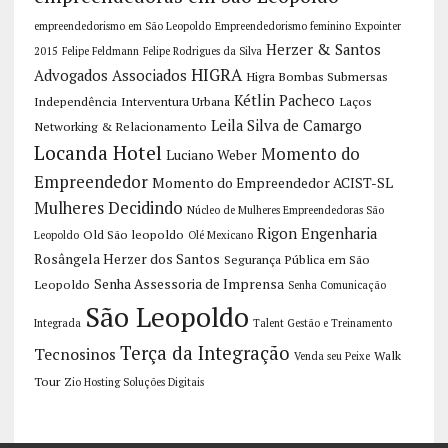
empreendedorismo em São Leopoldo
Empreendedorismo feminino
Expointer
Herzer & Santos
2015
Felipe Feldmann
Felipe Rodrigues da Silva
HIGRA
Advogados Associados
Higra Bombas Submersas
Kétlin Pacheco
Independência
Interventura Urbana
Laços
Leila Silva de Camargo
Networking & Relacionamento
Locanda Hotel
Momento do
Luciano Weber
Empreendedor
Momento do Empreendedor ACIST-SL
Mulheres Decidindo
Núcleo de Mulheres Empreendedoras São
Rigon Engenharia
Old São leopoldo
Leopoldo
Olé Mexicano
Rosângela Herzer dos Santos
Segurança Pública em São
Senha Assessoria de Imprensa
Leopoldo
Senha Comunicação
São Leopoldo
Integrada
Talent Gestão e Treinamento
Terça da Integração
Tecnosinos
Walk
Venda seu Peixe
Tour
Zio Hosting Soluções Digitais