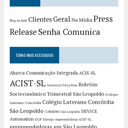
Press
Geral
Clientes
Na Mídia
Blog da Beth
Release
Senha Comunica
TEMAS MAIS ACESSADOS
Abarca Comunicação Integrada
ACIS-SL
ACIST-SL
Boletim
Associação Força Rosa
Socieconômico Trimestral São Leopoldo
Colégio
Colégio Luterano Concórdia
Luterano Concórdia
São Leopoldo
DEVICE
CONSEPRO São Leopoldo
Automation
EGP Energy
empreendedoras ACIST-SL
empreendedoras em São Leopoldo