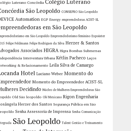
Colégio Luterano
olégio Luterano Concórdia
Concórdia São Leopoldo
CONSEPRO São Leopoldo
DEVICE Automation
EGP Energy
empreendedoras ACIST-SL
empreendedoras em São Leopoldo
mpreendedorismo em São Leopoldo
Empreendedorismo feminino
Expointer
Herzer & Santos
015
Felipe Feldmann
Felipe Rodrigues da Silva
HIGRA
dvogados Associados
Higra Bombas Submersas
Kétlin Pacheco
ndependência
Interventura Urbana
Laços
Leila Silva de Camargo
etworking & Relacionamento
Locanda Hotel
Momento do
Luciano Weber
Empreendedor
Momento do Empreendedor ACIST-SL
Mulheres Decidindo
Núcleo de Mulheres Empreendedoras São
Rigon Engenharia
Old São leopoldo
eopoldo
Olé Mexicano
osângela Herzer dos Santos
Segurança Pública em São
Senha Assessoria de Imprensa
eopoldo
Senha Comunicação
São Leopoldo
ntegrada
Talent Gestão e Treinamento