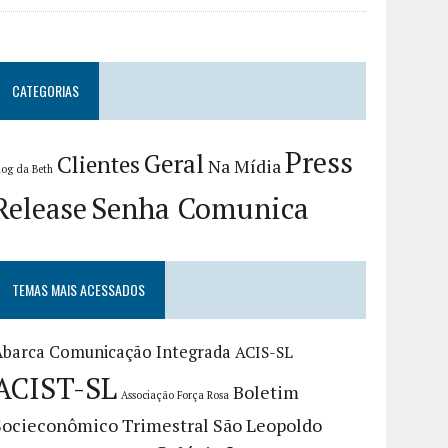
CATEGORIAS
Press
Geral
Clientes
Na Mídia
log da Beth
Release
Senha Comunica
TEMAS MAIS ACESSADOS
Abarca Comunicação Integrada
ACIS-SL
ACIST-SL
Boletim
Associação Força Rosa
Socieconômico Trimestral São Leopoldo