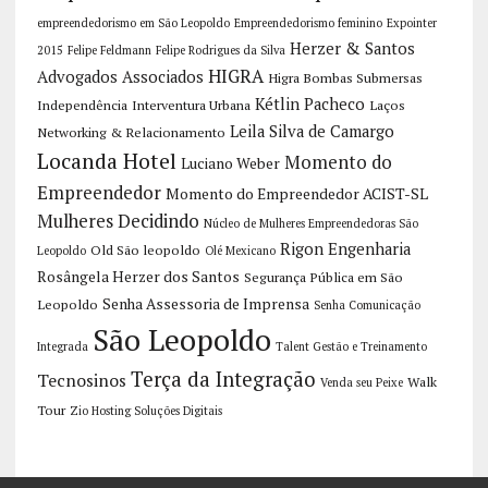
empreendedorismo em São Leopoldo
Empreendedorismo feminino
Expointer
Herzer & Santos
2015
Felipe Feldmann
Felipe Rodrigues da Silva
HIGRA
Advogados Associados
Higra Bombas Submersas
Kétlin Pacheco
Independência
Interventura Urbana
Laços
Leila Silva de Camargo
Networking & Relacionamento
Locanda Hotel
Momento do
Luciano Weber
Empreendedor
Momento do Empreendedor ACIST-SL
Mulheres Decidindo
Núcleo de Mulheres Empreendedoras São
Rigon Engenharia
Old São leopoldo
Leopoldo
Olé Mexicano
Rosângela Herzer dos Santos
Segurança Pública em São
Senha Assessoria de Imprensa
Leopoldo
Senha Comunicação
São Leopoldo
Integrada
Talent Gestão e Treinamento
Terça da Integração
Tecnosinos
Walk
Venda seu Peixe
Tour
Zio Hosting Soluções Digitais