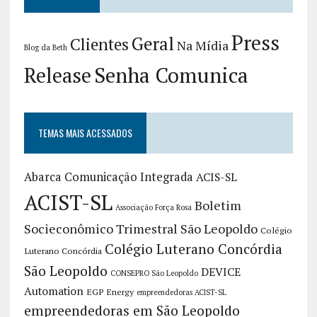
Press
Geral
Clientes
Na Mídia
Blog da Beth
Release
Senha Comunica
TEMAS MAIS ACESSADOS
Abarca Comunicação Integrada
ACIS-SL
ACIST-SL
Boletim
Associação Força Rosa
Socieconômico Trimestral São Leopoldo
Colégio
Colégio Luterano Concórdia
Luterano Concórdia
São Leopoldo
DEVICE
CONSEPRO São Leopoldo
Automation
EGP Energy
empreendedoras ACIST-SL
empreendedoras em São Leopoldo