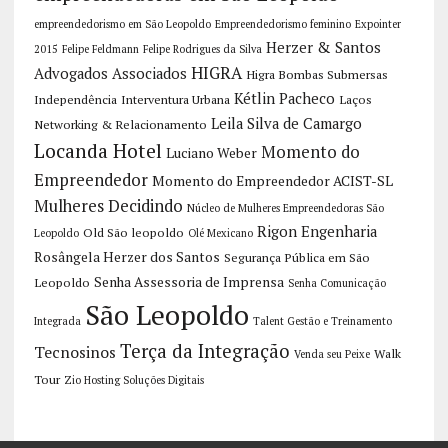
empreendedorismo em São Leopoldo
Empreendedorismo feminino
Expointer
Herzer & Santos
2015
Felipe Feldmann
Felipe Rodrigues da Silva
HIGRA
Advogados Associados
Higra Bombas Submersas
Kétlin Pacheco
Independência
Interventura Urbana
Laços
Leila Silva de Camargo
Networking & Relacionamento
Locanda Hotel
Momento do
Luciano Weber
Empreendedor
Momento do Empreendedor ACIST-SL
Mulheres Decidindo
Núcleo de Mulheres Empreendedoras São
Rigon Engenharia
Old São leopoldo
Leopoldo
Olé Mexicano
Rosângela Herzer dos Santos
Segurança Pública em São
Senha Assessoria de Imprensa
Leopoldo
Senha Comunicação
São Leopoldo
Integrada
Talent Gestão e Treinamento
Terça da Integração
Tecnosinos
Walk
Venda seu Peixe
Tour
Zio Hosting Soluções Digitais