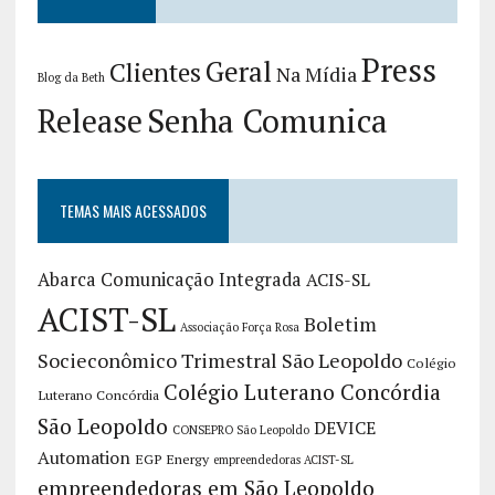
Press
Geral
Clientes
Na Mídia
Blog da Beth
Release
Senha Comunica
TEMAS MAIS ACESSADOS
Abarca Comunicação Integrada
ACIS-SL
ACIST-SL
Boletim
Associação Força Rosa
Socieconômico Trimestral São Leopoldo
Colégio
Colégio Luterano Concórdia
Luterano Concórdia
São Leopoldo
DEVICE
CONSEPRO São Leopoldo
Automation
EGP Energy
empreendedoras ACIST-SL
empreendedoras em São Leopoldo