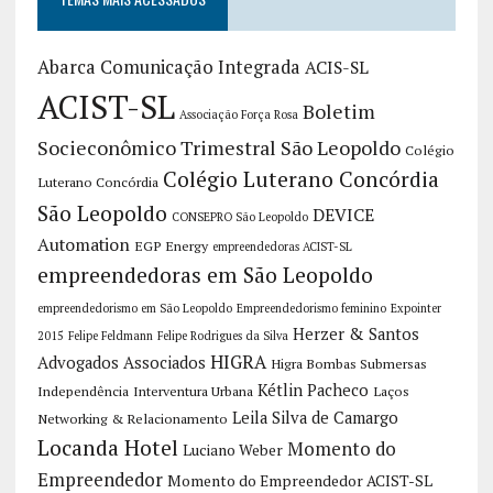
Abarca Comunicação Integrada
ACIS-SL
ACIST-SL
Boletim
Associação Força Rosa
Socieconômico Trimestral São Leopoldo
Colégio
Colégio Luterano Concórdia
Luterano Concórdia
São Leopoldo
DEVICE
CONSEPRO São Leopoldo
Automation
EGP Energy
empreendedoras ACIST-SL
empreendedoras em São Leopoldo
empreendedorismo em São Leopoldo
Empreendedorismo feminino
Expointer
Herzer & Santos
2015
Felipe Feldmann
Felipe Rodrigues da Silva
HIGRA
Advogados Associados
Higra Bombas Submersas
Kétlin Pacheco
Independência
Interventura Urbana
Laços
Leila Silva de Camargo
Networking & Relacionamento
Locanda Hotel
Momento do
Luciano Weber
Empreendedor
Momento do Empreendedor ACIST-SL