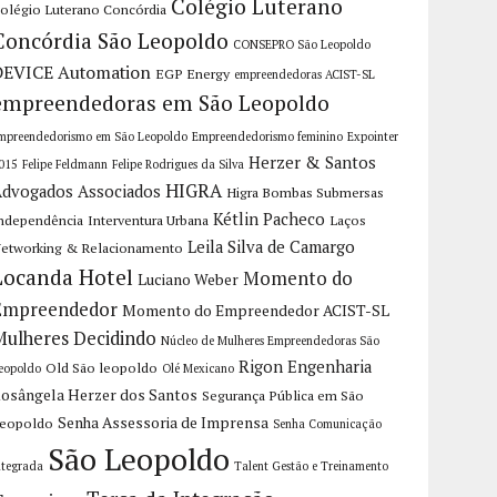
Colégio Luterano
olégio Luterano Concórdia
Concórdia São Leopoldo
CONSEPRO São Leopoldo
DEVICE Automation
EGP Energy
empreendedoras ACIST-SL
empreendedoras em São Leopoldo
mpreendedorismo em São Leopoldo
Empreendedorismo feminino
Expointer
Herzer & Santos
015
Felipe Feldmann
Felipe Rodrigues da Silva
HIGRA
dvogados Associados
Higra Bombas Submersas
Kétlin Pacheco
ndependência
Interventura Urbana
Laços
Leila Silva de Camargo
etworking & Relacionamento
Locanda Hotel
Momento do
Luciano Weber
Empreendedor
Momento do Empreendedor ACIST-SL
Mulheres Decidindo
Núcleo de Mulheres Empreendedoras São
Rigon Engenharia
Old São leopoldo
eopoldo
Olé Mexicano
osângela Herzer dos Santos
Segurança Pública em São
Senha Assessoria de Imprensa
eopoldo
Senha Comunicação
São Leopoldo
ntegrada
Talent Gestão e Treinamento