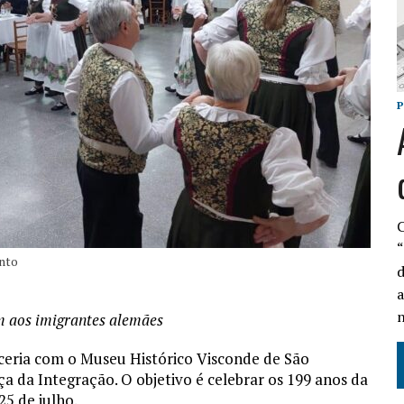
C
“
ento
d
a
n
m aos imigrantes alemães
rceria com o Museu Histórico Visconde de São
 da Integração. O objetivo é celebrar os 199 anos da
25 de julho.