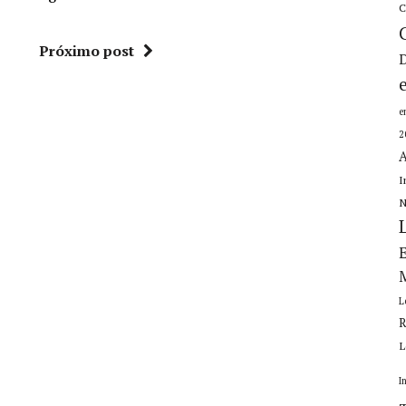
C
Próximo post
e
2
A
I
N
L
R
L
I