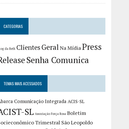
CATEGORIAS
Press
Geral
Clientes
Na Mídia
log da Beth
Release
Senha Comunica
TEMAS MAIS ACESSADOS
Abarca Comunicação Integrada
ACIS-SL
ACIST-SL
Boletim
Associação Força Rosa
Socieconômico Trimestral São Leopoldo